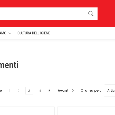
IAMO
CULTURA DELL'IGIENE
menti
ro
Avanti
Ordina per:
1
2
3
4
5