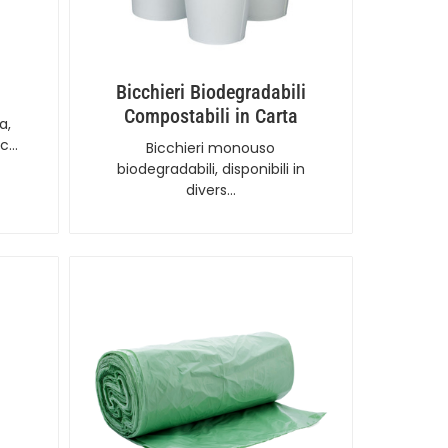
Bicchieri Biodegradabili
Compostabili in Carta
a,
sc…
Bicchieri monouso
biodegradabili, disponibili in
divers…