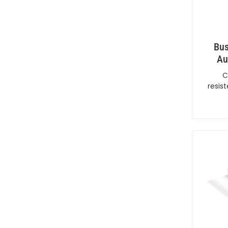
Bus
Au
C
resis