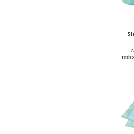
St
C
resis