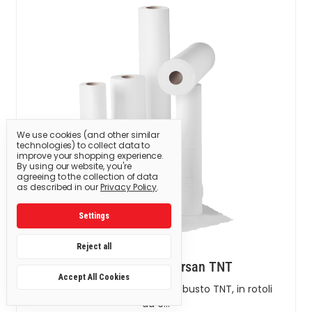
We use cookies (and other similar
technologies) to collect data to
improve your shopping experience.
By using our website, you're
agreeing to the collection of data
as described in our
Privacy Policy
.
Settings
Reject all
Lenzuolino Golmarsan TNT
Accept All Cookies
Lenzuolino professionale in robusto TNT, in rotoli
da 6…