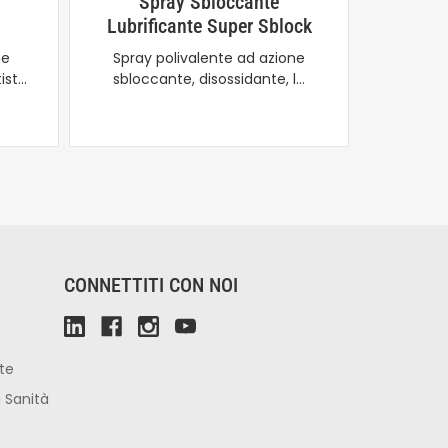
Spray Sbloccante
Deter
Lubrificante Super Sblock
E
ne
Spray polivalente ad azione
Deter
ist…
sbloccante, disossidante, l…
polvere
CONNETTITI CON NOI
ute
i Sanità