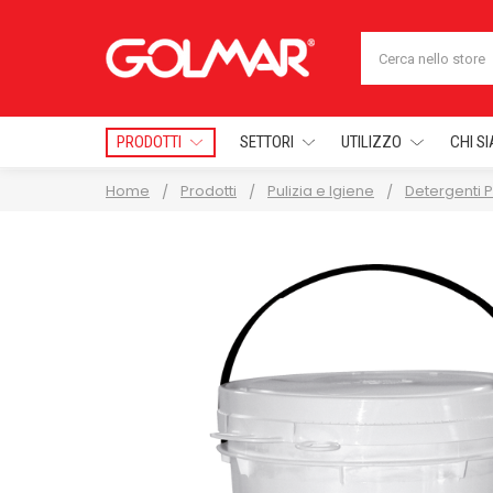
Cerca
PRODOTTI
SETTORI
UTILIZZO
CHI S
Home
Prodotti
Pulizia e Igiene
Detergenti P