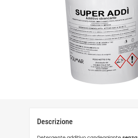
Descrizione
Detergente additivo candeggiante
senza 