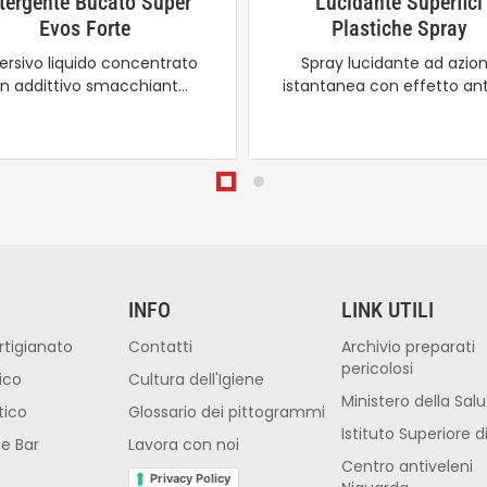
tergente Bucato Super
Lucidante Superfici
Evos Forte
Plastiche Spray
ersivo liquido concentrato
Spray lucidante ad azio
n addittivo smacchiant…
istantanea con effetto ant
INFO
LINK UTILI
rtigianato
Contatti
Archivio preparati
pericolosi
ico
Cultura dell'Igiene
Ministero della Sal
tico
Glossario dei pittogrammi
Istituto Superiore d
 e Bar
Lavora con noi
Centro antiveleni
Privacy Policy