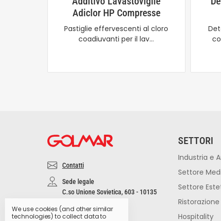
Additivo Lavastoviglie
De
Adiclor HP Compresse
Pastiglie effervescenti al cloro
Det
coadiuvanti per il lav…
co
SETTORI
Industria e A
Contatti
Settore Med
Sede legale
Settore Este
C.so Unione Sovietica, 603 - 10135
Ristorazione
Torino
We use cookies (and other similar
Altre filiali
Hospitality
technologies) to collect data to