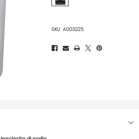
A003225
SKU:
ipoclorito di sodio
.