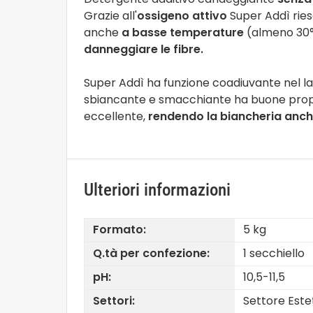
Grazie all'
ossigeno attivo
Super Addì rie
anche
a basse temperature
(almeno 30°- 
danneggiare le fibre.
Super Addì ha funzione coadiuvante nel lav
sbiancante e smacchiante ha buone proprie
eccellente,
rendendo la biancheria anc
Ulteriori informazioni
Formato:
5 kg
Q.tà per confezione:
1 secchiello
pH:
10,5-11,5
Settori:
Settore Estet