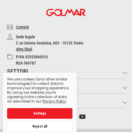
Contatti
Sede legale
C.so Unione Sovietica, 603 - 10135 Torino
Altre filiali
P.IVA 02555860010
REA 566787
SETTORI
We use cookies (and other similar
technologies) to collect data to
INFO
Industria e Artigianato
improve your shopping experience.
By using our website, you're
Settore Medico
agreeing to the collection of data
LINK UTILI
Contatti
as described in our
Privacy Policy
.
Settore Estetico
Cultura dell'Igiene
Ristorazione e Bar
Settings
Archivio preparati pericolosi
Glossario dei pittogrammi
Hospitality
Ministero della Salute
Lavora con noi
Reject all
Produzione Agroalimentare