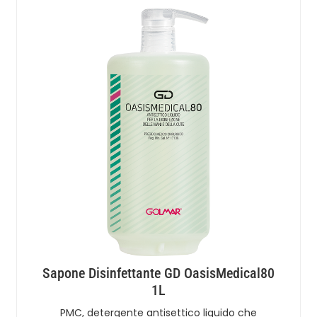
Sapone Disinfettante GD OasisMedical80
1L
PMC, detergente antisettico liquido che