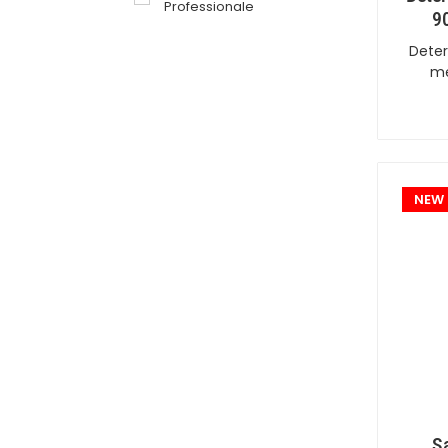
Professionale
9
Deter
me
NEW
Sa