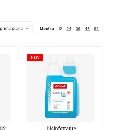
lavoro sano e sicuro, oggi è più importante
Mostra
12
24
36
48
96
NEW
 G2
Disinfettante