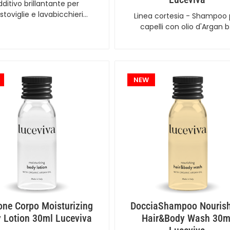
dditivo brillantante per
stoviglie e lavabicchieri…
Linea cortesia - Shampoo 
capelli con olio d'Argan 
NEW
one Corpo Moisturizing
DocciaShampoo Nouris
 Lotion 30ml Luceviva
Hair&Body Wash 30m