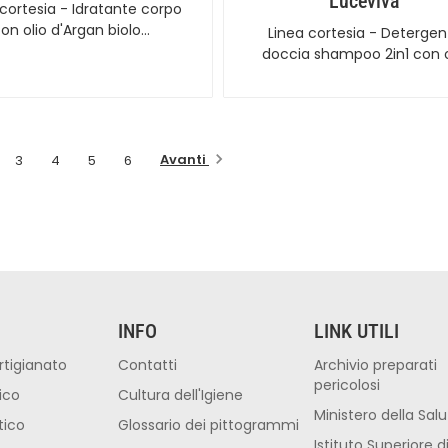
Luceviva
 cortesia - Idratante corpo
on olio d'Argan biolo…
Linea cortesia - Detergen
doccia shampoo 2in1 con o
Avanti
3
4
5
6
INFO
LINK UTILI
rtigianato
Contatti
Archivio preparati
pericolosi
ico
Cultura dell'Igiene
Ministero della Sal
tico
Glossario dei pittogrammi
Istituto Superiore d