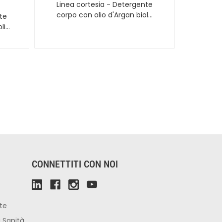
Linea cortesia - Detergente
corpo con olio d'Argan biol…
te
li…
CONNETTITI CON NOI
ute
i Sanità