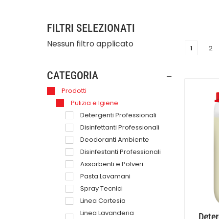
clienti e dipendenti, ma aumenta anche la pro
che mai.
FILTRI SELEZIONATI
Nessun filtro applicato
1
2
CATEGORIA
Prodotti
Pulizia e Igiene
Detergenti Professionali
Disinfettanti Professionali
Deodoranti Ambiente
Disinfestanti Professionali
Assorbenti e Polveri
Pasta Lavamani
Spray Tecnici
Linea Cortesia
Linea Lavanderia
Dete