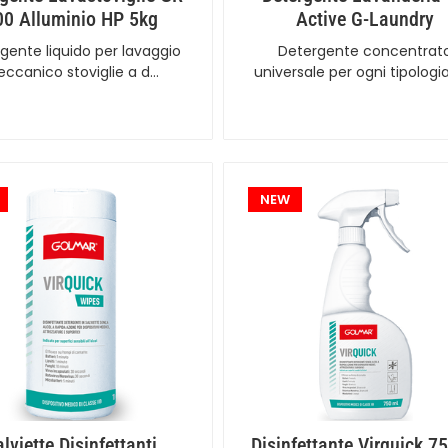
00 Alluminio HP 5kg
Active G-Laundry
gente liquido per lavaggio
Detergente concentrat
ccanico stoviglie a d…
universale per ogni tipologi
NEW
lviette Disinfettanti
Disinfettante Virquick 7