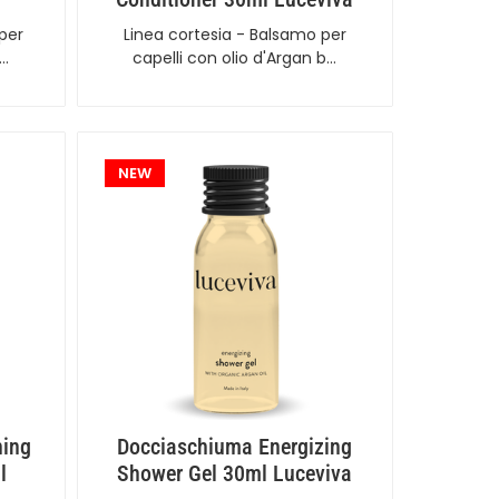
per
Linea cortesia - Balsamo per
b…
capelli con olio d'Argan b…
NEW
hing
Docciaschiuma Energizing
l
Shower Gel 30ml Luceviva