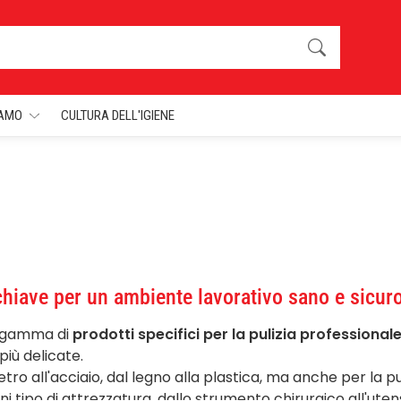
IAMO
CULTURA DELL'IGIENE
la chiave per un ambiente lavorativo sano e sicur
a gamma di
prodotti specifici per la pulizia professional
più delicate.
 vetro all'acciaio, dal legno alla plastica, ma anche per la pu
gni tipo di attrezzatura, dallo
strumento chirurgico
all'ute