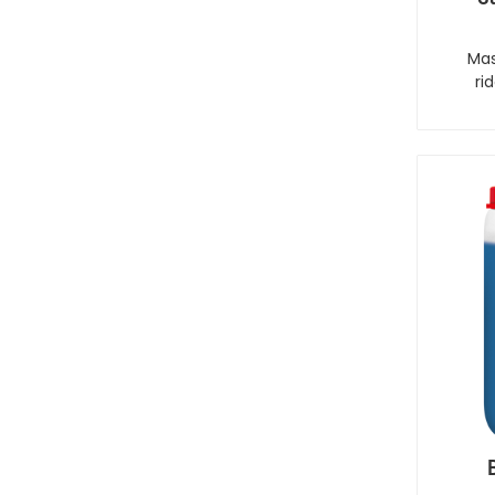
Mas
ri