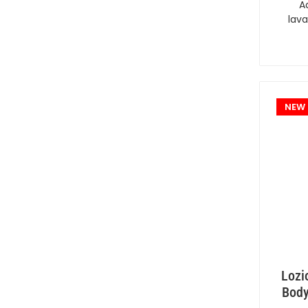
A
lava
NEW
Lozi
Body