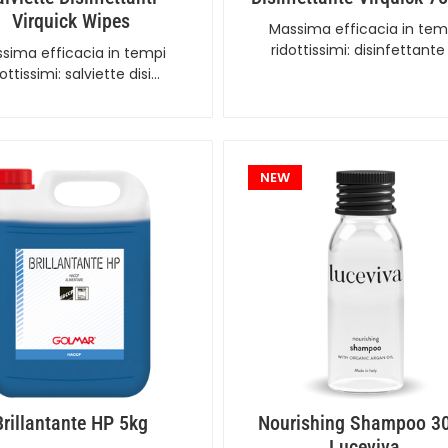
Virquick Wipes
Massima efficacia in tem
ridottissimi: disinfettante
sima efficacia in tempi
dottissimi: salviette disi…
NEW
Brillantante HP 5kg
Nourishing Shampoo 3
Luceviva