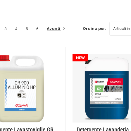
duttività e migliora il morale. Mantenere un ambiente di 
Avanti
Ordina per:
3
4
5
6
NEW
rgente Lavastoviglie GR
Detergente Lavanderia