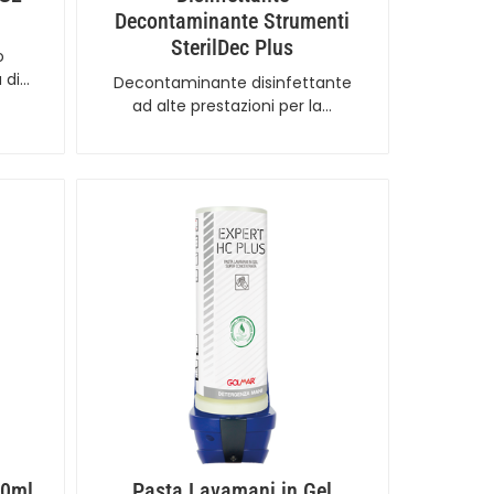
Decontaminante Strumenti
SterilDec Plus
o
a di…
Decontaminante disinfettante
ad alte prestazioni per la…
50ml
Pasta Lavamani in Gel