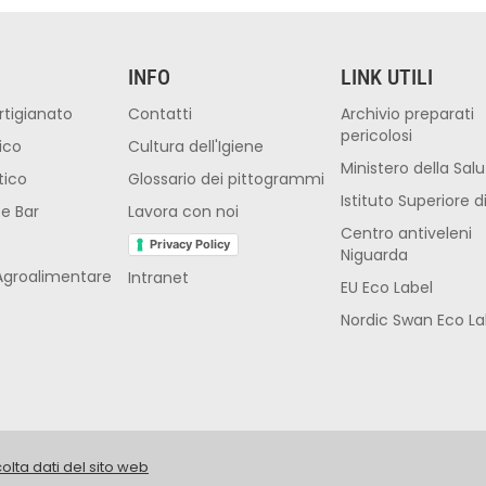
INFO
LINK UTILI
rtigianato
Contatti
Archivio preparati
pericolosi
ico
Cultura dell'Igiene
Ministero della Sal
tico
Glossario dei pittogrammi
Istituto Superiore d
 e Bar
Lavora con noi
Centro antiveleni
Privacy Policy
Niguarda
Agroalimentare
Intranet
EU Eco Label
O
Nordic Swan Eco La
olta dati del sito web