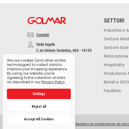
SETTORI
Industria e A
Contatti
Settore Med
Sede legale
Settore Este
C.so Unione Sovietica, 603 - 10135
Ristorazione
Torino
We use cookies (and other similar
Altre filiali
Hospitality
technologies) to collect data to
improve your shopping experience.
P.IVA 02555860010
Produzione 
By using our website, you're
REA 566787
agreeing to the collection of data
Retail e GD
as described in our
Privacy Policy
.
Facilities
Settings
Reject all
Accept All Cookies
© 2026 Golmar Italia srl -
Gestisci le preferenze di racc