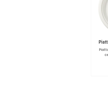
Piat
Piatt
c