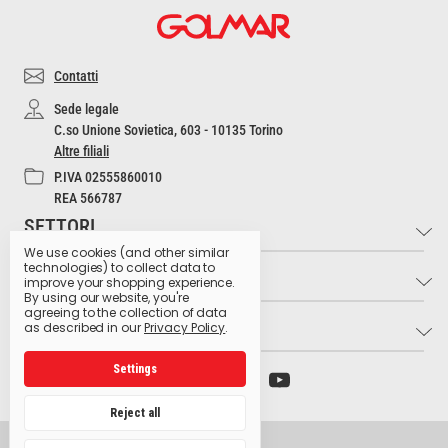
Contatti
Sede legale
C.so Unione Sovietica, 603 - 10135 Torino
Altre filiali
P.IVA 02555860010
REA 566787
SETTORI
We use cookies (and other similar
technologies) to collect data to
INFO
Industria e Artigianato
improve your shopping experience.
By using our website, you're
Settore Medico
agreeing to the collection of data
LINK UTILI
Contatti
as described in our
Privacy Policy
.
Settore Estetico
Cultura dell'Igiene
Ristorazione e Bar
Settings
Archivio preparati pericolosi
Glossario dei pittogrammi
Hospitality
Ministero della Salute
Lavora con noi
Reject all
Produzione Agroalimentare
Istituto Superiore di Sanità
Privacy Policy