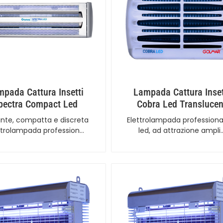
pada Cattura Insetti
Lampada Cattura Inset
pectra Compact Led
Cobra Led Translucen
ante, compatta e discreta
Elettrolampada professiona
ttrolampada profession…
led, ad attrazione ampli