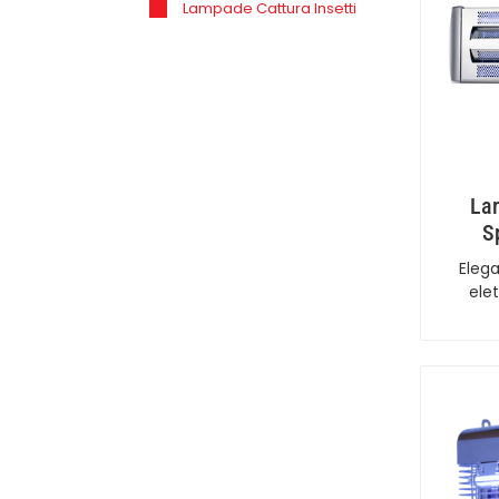
Lampade Cattura Insetti
Lam
S
Eleg
ele