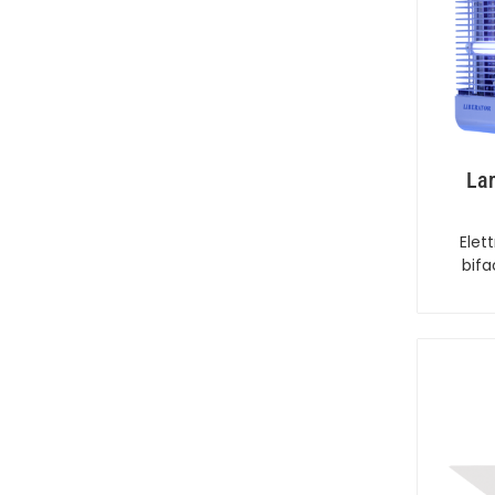
Lam
Elet
bifa