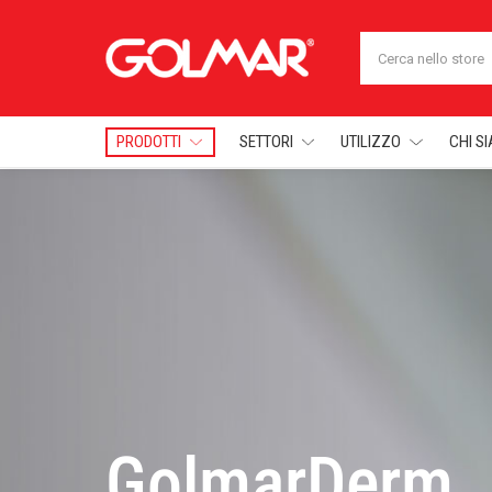
Cerca
PRODOTTI
SETTORI
UTILIZZO
CHI S
Lavanderia
GolmarDerm