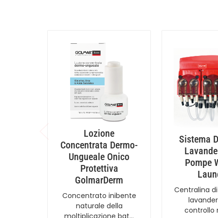
Lozione
Sistema D
Concentrata Dermo-
Lavander
Ungueale Onico
Pompe W
Protettiva
Laun
GolmarDerm
Centralina 
Concentrato inibente
lavander
naturale della
controllo
moltiplicazione bat…