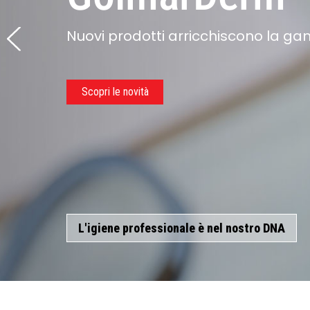
Professionale
Nuovi prodotti arricchiscono la
Una linea di detergenti specifici c
Scopri le novità
Maggiori dettagli
L'igiene professionale è nel nostro DNA