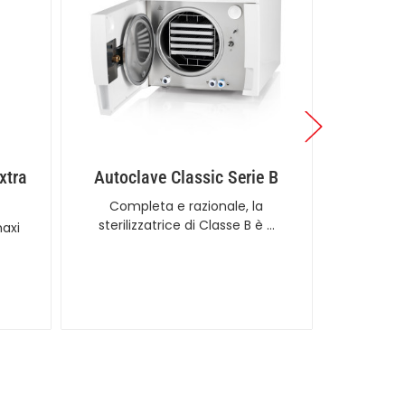
xtra
Autoclave Classic Serie B
Deter
Completa e razionale, la
Deter
sterilizzatrice di Classe B è …
idro
maxi