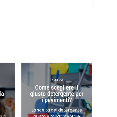
17.04.23
Come scegliere il
ia
giusto detergente per
i pavimenti?
La scelta del detergente
qua
giusto è fondamentale