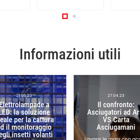
Informazioni utili
21.06.23
27.04.23
Elettrolampade a
Il confronto:
LED: la soluzione
Asciugatori ad Ar
deale per la cattura
VS Carta
d il monitoraggio
Asciugamani
egli insetti volanti
Lavarsi le mani con ac