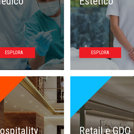
edico
Estetico
ESPLORA
ESPLORA
ospitality
Retail e GDO