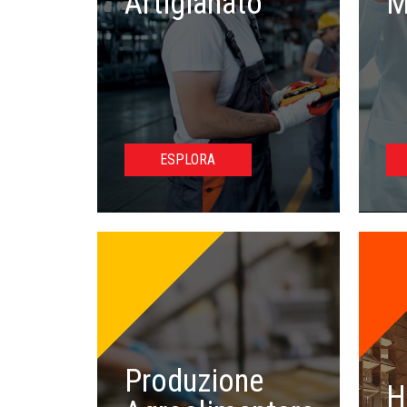
Artigianato
M
ESPLORA
Produzione
H