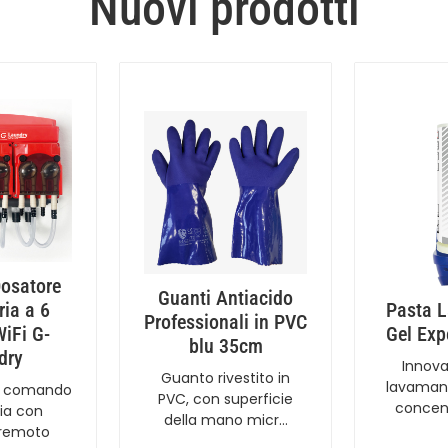
Nuovi prodotti
osatore
Guanti Antiacido
ia a 6
Pasta L
Professionali in PVC
iFi G-
Gel Exp
blu 35cm
dry
Innova
Guanto rivestito in
lavamani
di comando
PVC, con superficie
concen
ia con
della mano micr…
 remoto