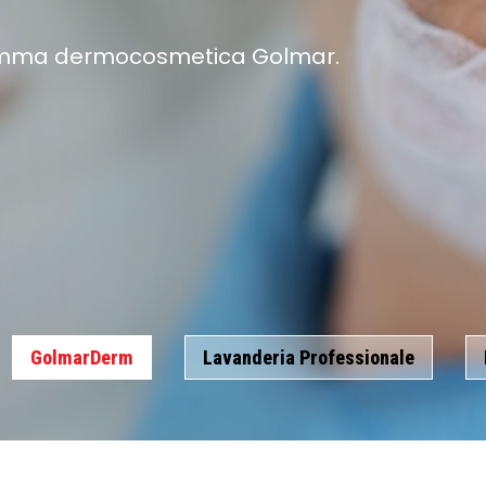
 gamma dermocosmetica Golmar.
ompleta, con dosatore WiFi e assistenza tecnic
GolmarDerm
Lavanderia Professionale