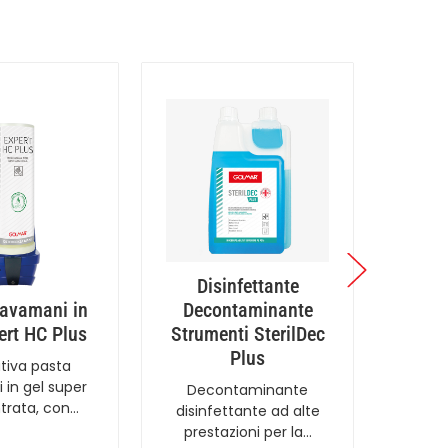
Disinfettante
Co
avamani in
Decontaminante
Air
ert HC Plus
Strumenti SterilDec
1
Plus
tiva pasta
Soff
 in gel super
Decontaminante
coprim
trata, con…
disinfettante ad alte
prestazioni per la…