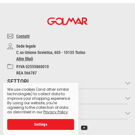
Contatti
Sede legale
C.so Unione Sovietica, 603 - 10135 Torino
Altre filiali
P.IVA 02555860010
REA 566787
SETTORI
We use cookies (and other similar
technologies) to collect data to
INFO
Industria e Artigianato
improve your shopping experience.
By using our website, you're
Settore Medico
agreeing to the collection of data
LINK UTILI
Contatti
as described in our
Privacy Policy
.
Settore Estetico
Cultura dell'Igiene
Ristorazione e Bar
Settings
Archivio preparati pericolosi
Glossario dei pittogrammi
Hospitality
Ministero della Salute