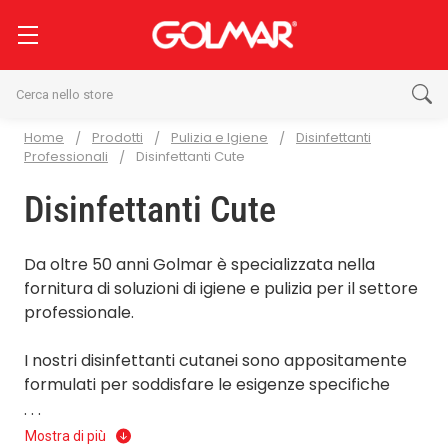
Cerca
Home
Prodotti
Pulizia e Igiene
Disinfettanti
Professionali
Disinfettanti Cute
Disinfettanti Cute
Da oltre 50 anni Golmar è specializzata nella
fornitura di soluzioni di igiene e pulizia per il settore
professionale.
I nostri disinfettanti cutanei sono appositamente
formulati per soddisfare le esigenze specifiche
delle attività commerciali e aziendali. Con un focus
. . .
esclusivo sulla clientela professionale, sappiamo
Mostra di più