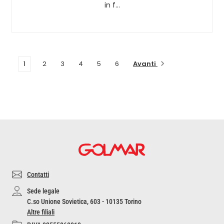
in f…
Avanti
1
2
3
4
5
6
Contatti
Sede legale
C.so Unione Sovietica, 603 - 10135 Torino
Altre filiali