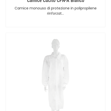
Camice Cucito CFN-A Bianco
Camice monouso di protezione in polipropilene
rinforzat…