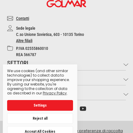
Contatti
Sede legale
C.so Unione Sovietica, 603 - 10135 Torino
Altre filiali
P.IVA 02555860010
REA 566787
SETTORI
We use cookies (and other similar
technologies) to collect data to
INFO
Industria e Artigianato
improve your shopping experience.
By using our website, you're
Settore Medico
agreeing to the collection of data
LINK UTILI
Contatti
as described in our
Privacy Policy
.
Settore Estetico
Cultura dell'Igiene
Ristorazione e Bar
Settings
Archivio preparati pericolosi
Glossario dei pittogrammi
Hospitality
Ministero della Salute
Lavora con noi
Reject all
Produzione Agroalimentare
Istituto Superiore di Sanità
Privacy Policy
Retail e GDO
© 2026 Golmar Italia srl -
Gestisci le preferenze di raccolta
Accept All Cookies