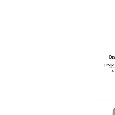
Di
Eroga
a