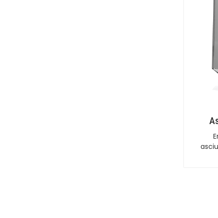
As
E
asciu