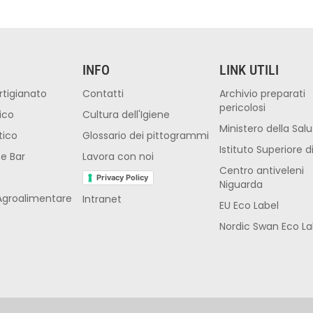
INFO
LINK UTILI
rtigianato
Contatti
Archivio preparati
pericolosi
ico
Cultura dell'Igiene
Ministero della Sal
tico
Glossario dei pittogrammi
Istituto Superiore d
 e Bar
Lavora con noi
Centro antiveleni
Privacy Policy
Niguarda
Agroalimentare
Intranet
EU Eco Label
O
Nordic Swan Eco La