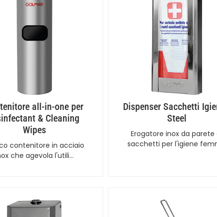
tenitore all-in-one per
Dispenser Sacchetti Igie
sinfectant & Cleaning
Steel
Wipes
Erogatore inox da parete 
sacchetti per l'igiene fe
ico contenitore in acciaio
nox che agevola l'utili…