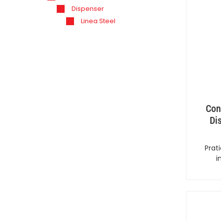
Dispenser
Linea Steel
Con
Di
Prat
i