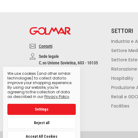
SETTORI
Industria e A
Contatti
Settore Med
Sede legale
Settore Este
C.so Unione Sovietica, 603 - 10135
Ristorazione
Torino
We use cookies (and other similar
Altre filiali
Hospitality
technologies) to collect data to
improve your shopping experience.
P.IVA 02555860010
Produzione 
By using our website, you're
REA 566787
agreeing to the collection of data
Retail e GD
as described in our
Privacy Policy
.
Facilities
Settings
Reject all
Accept All Cookies