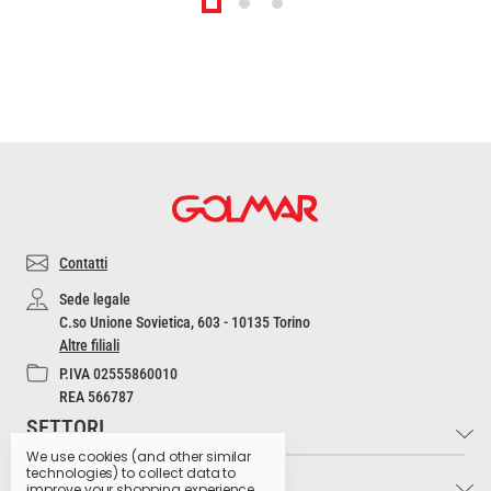
Contatti
Sede legale
C.so Unione Sovietica, 603 - 10135 Torino
Altre filiali
P.IVA 02555860010
REA 566787
SETTORI
We use cookies (and other similar
technologies) to collect data to
INFO
Industria e Artigianato
improve your shopping experience.