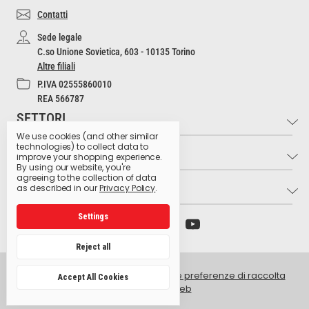
Contatti
Sede legale
C.so Unione Sovietica, 603 - 10135 Torino
Altre filiali
P.IVA 02555860010
REA 566787
SETTORI
We use cookies (and other similar
technologies) to collect data to
INFO
Industria e Artigianato
improve your shopping experience.
By using our website, you're
Settore Medico
agreeing to the collection of data
LINK UTILI
Contatti
as described in our
Privacy Policy
.
Settore Estetico
Cultura dell'Igiene
Ristorazione e Bar
Settings
Archivio preparati pericolosi
Glossario dei pittogrammi
Hospitality
Ministero della Salute
Lavora con noi
Reject all
Produzione Agroalimentare
Istituto Superiore di Sanità
Privacy Policy
Retail e GDO
© 2026 Golmar Italia srl -
Gestisci le preferenze di raccolta
Accept All Cookies
Centro antiveleni Niguarda
dati del sito web
Intranet
Facilities
EU Eco Label