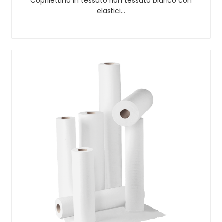
Coprilettino in tessuto non tessuto bianco con
elastici…