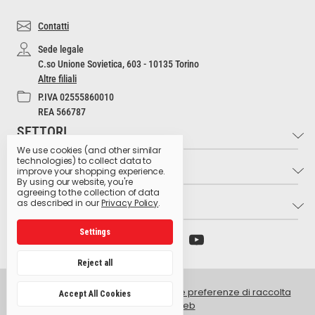
Contatti
Sede legale
C.so Unione Sovietica, 603 - 10135 Torino
Altre filiali
P.IVA 02555860010
REA 566787
SETTORI
We use cookies (and other similar
technologies) to collect data to
INFO
Industria e Artigianato
improve your shopping experience.
By using our website, you're
Settore Medico
agreeing to the collection of data
LINK UTILI
Contatti
as described in our
Privacy Policy
.
Settore Estetico
Cultura dell'Igiene
Ristorazione e Bar
Settings
Archivio preparati pericolosi
Glossario dei pittogrammi
Hospitality
Ministero della Salute
Lavora con noi
Reject all
Produzione Agroalimentare
Istituto Superiore di Sanità
Privacy Policy
Retail e GDO
© 2026 Golmar Italia srl -
Gestisci le preferenze di raccolta
Accept All Cookies
Centro antiveleni Niguarda
dati del sito web
Intranet
Facilities