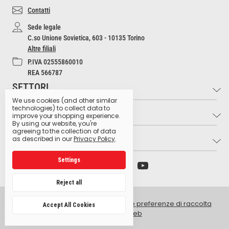
Contatti
Sede legale
C.so Unione Sovietica, 603 - 10135 Torino
Altre filiali
P.IVA 02555860010
REA 566787
SETTORI
We use cookies (and other similar
technologies) to collect data to
INFO
Industria e Artigianato
improve your shopping experience.
By using our website, you're
Settore Medico
agreeing to the collection of data
LINK UTILI
Contatti
as described in our
Privacy Policy
.
Settore Estetico
Cultura dell'Igiene
Ristorazione e Bar
Settings
Archivio preparati pericolosi
Glossario dei pittogrammi
Hospitality
Ministero della Salute
Lavora con noi
Reject all
Produzione Agroalimentare
Istituto Superiore di Sanità
Privacy Policy
Retail e GDO
© 2026 Golmar Italia srl -
Gestisci le preferenze di raccolta
Accept All Cookies
Centro antiveleni Niguarda
dati del sito web
Intranet
Facilities
EU Eco Label