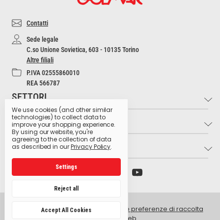
Contatti
Sede legale
C.so Unione Sovietica, 603 - 10135 Torino
Altre filiali
P.IVA 02555860010
REA 566787
SETTORI
We use cookies (and other similar
technologies) to collect data to
INFO
Industria e Artigianato
improve your shopping experience.
By using our website, you're
Settore Medico
agreeing to the collection of data
LINK UTILI
Contatti
as described in our
Privacy Policy
.
Settore Estetico
Cultura dell'Igiene
Ristorazione e Bar
Settings
Archivio preparati pericolosi
Glossario dei pittogrammi
Hospitality
Ministero della Salute
Lavora con noi
Reject all
Produzione Agroalimentare
Istituto Superiore di Sanità
Privacy Policy
Retail e GDO
© 2026 Golmar Italia srl -
Gestisci le preferenze di raccolta
Accept All Cookies
Centro antiveleni Niguarda
dati del sito web
Intranet