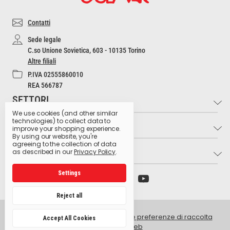
Contatti
Sede legale
C.so Unione Sovietica, 603 - 10135 Torino
Altre filiali
P.IVA 02555860010
REA 566787
SETTORI
We use cookies (and other similar
technologies) to collect data to
INFO
Industria e Artigianato
improve your shopping experience.
By using our website, you're
Settore Medico
agreeing to the collection of data
LINK UTILI
Contatti
as described in our
Privacy Policy
.
Settore Estetico
Cultura dell'Igiene
Ristorazione e Bar
Settings
Archivio preparati pericolosi
Glossario dei pittogrammi
Hospitality
Ministero della Salute
Lavora con noi
Reject all
Produzione Agroalimentare
Istituto Superiore di Sanità
Privacy Policy
Retail e GDO
© 2026 Golmar Italia srl -
Gestisci le preferenze di raccolta
Accept All Cookies
Centro antiveleni Niguarda
dati del sito web
Intranet