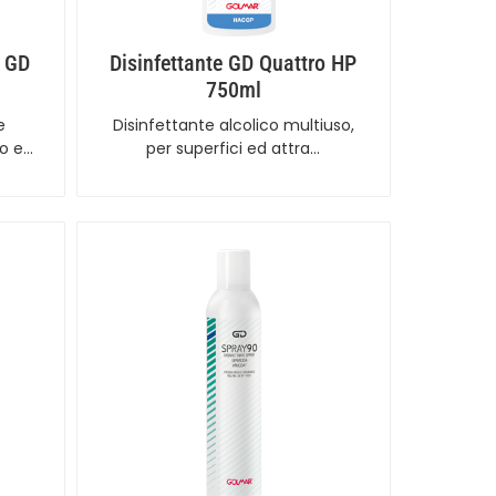
e GD
Disinfettante GD Quattro HP
750ml
e
Disinfettante alcolico multiuso,
do e…
per superfici ed attra…