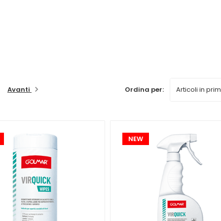
one
battericida e virucida
, che li rende efficaci contro i 
i
disinfettanti per superfici
Golmar e scegliere quello che 
i e dei tuoi clienti con i disinfettanti per superfici Golmar.
Avanti
Ordina per:
NEW