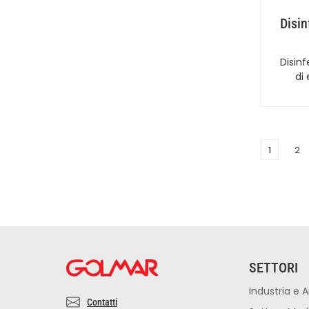
Disin
Disin
di
1
2
SETTORI
Industria e A
Contatti