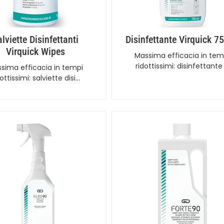
lviette Disinfettanti
Disinfettante Virquick 7
Virquick Wipes
Massima efficacia in tem
ridottissimi: disinfettante
sima efficacia in tempi
dottissimi: salviette disi…