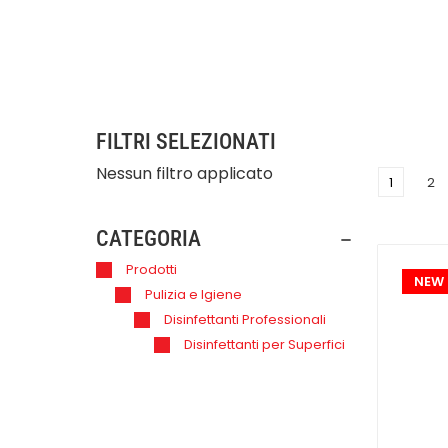
Li accomuna in ogni caso un'importante azi
In questa pagina puoi scoprire tutti i prodott
Proteggi la tua salute, quella dei tuoi operator
FILTRI SELEZIONATI
Nessun filtro applicato
1
2
CATEGORIA
Prodotti
NEW
Pulizia e Igiene
Disinfettanti Professionali
Disinfettanti per Superfici