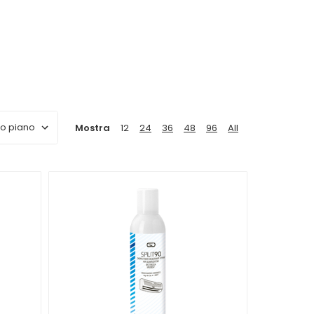
microorganismi patogeni più resistenti.
fa per te.
Mostra
12
24
36
48
96
All