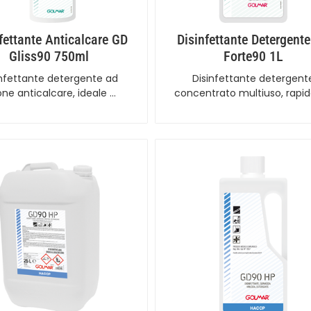
fettante Anticalcare GD
Disinfettante Detergent
Gliss90 750ml
Forte90 1L
infettante detergente ad
Disinfettante detergent
one anticalcare, ideale …
concentrato multiuso, rapi