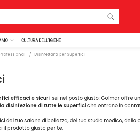
IAMO
CULTURA DELL'IGIENE
 Professionali
Disinfettanti per Superfici
ci
fici efficaci e sicuri
, sei nel posto giusto: Golmar offre u
la disinfezione di tutte le superfici
che entrano in conta
ci del tuo salone di bellezza, del tuo studio medico, della 
i il prodotto giusto per te.