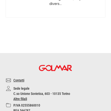
divers…
Contatti
Sede legale
C.so Unione Sovietica, 603 - 10135 Torino
Altre filiali
P.IVA 02555860010
REA 566787