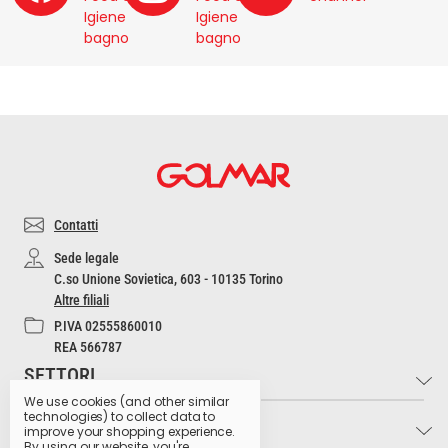
Igiene
Igiene
bagno
bagno
Contatti
Sede legale
C.so Unione Sovietica, 603 - 10135 Torino
Altre filiali
P.IVA 02555860010
REA 566787
SETTORI
We use cookies (and other similar
technologies) to collect data to
INFO
Industria e Artigianato
improve your shopping experience.
By using our website, you're