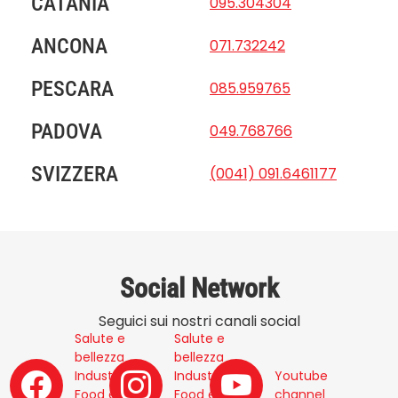
CATANIA
095.304304
ANCONA
071.732242
PESCARA
085.959765
PADOVA
049.768766
SVIZZERA
(0041) 091.6461177
Social Network
Seguici sui nostri canali social
Salute e
Salute e
bellezza
bellezza
Industria,
Industria,
Youtube
Food e
Food e
channel