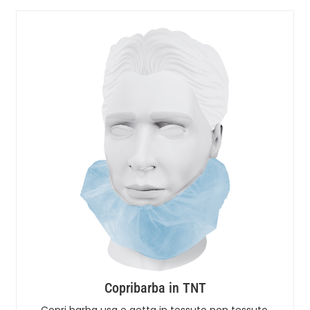
Copribarba in TNT
Copri barba usa e getta in tessuto non tessuto,