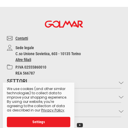
Contatti
Sede legale
C.so Unione Sovietica, 603 - 10135 Torino
Altre filiali
P.IVA 02555860010
REA 566787
SETTORI
We use cookies (and other similar
technologies) to collect data to
INFO
Industria e Artigianato
improve your shopping experience.
By using our website, you're
Settore Medico
agreeing to the collection of data
LINK UTILI
Contatti
as described in our
Privacy Policy
.
Settore Estetico
Cultura dell'Igiene
Ristorazione e Bar
Settings
Archivio preparati pericolosi
Glossario dei pittogrammi