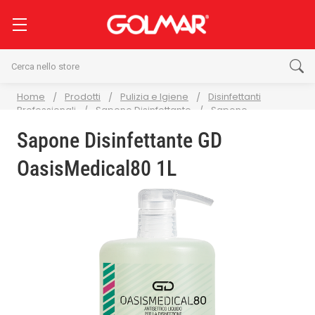
Cerca
Home
Prodotti
Pulizia e Igiene
Disinfettanti
Professionali
Sapone Disinfettante
Sapone
Disinfettante GD OasisMedical80 1L
Sapone Disinfettante GD
OasisMedical80 1L