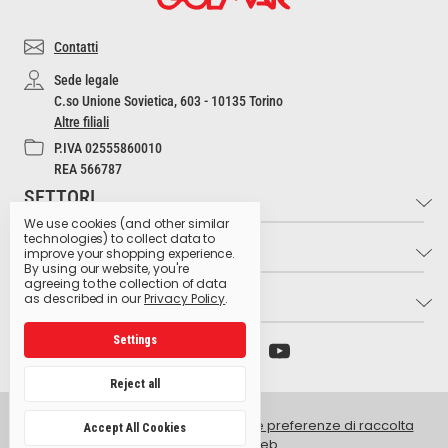
Contatti
Sede legale
C.so Unione Sovietica, 603 - 10135 Torino
Altre filiali
P.IVA 02555860010
REA 566787
SETTORI
We use cookies (and other similar
technologies) to collect data to
INFO
Industria e Artigianato
improve your shopping experience.
By using our website, you're
Settore Medico
agreeing to the collection of data
LINK UTILI
Contatti
as described in our
Privacy Policy
.
Settore Estetico
Cultura dell'Igiene
Ristorazione e Bar
Settings
Archivio preparati pericolosi
Glossario dei pittogrammi
Hospitality
Ministero della Salute
Lavora con noi
Reject all
Produzione Agroalimentare
Istituto Superiore di Sanità
Privacy Policy
Retail e GDO
© 2026 Golmar Italia srl -
Gestisci le preferenze di raccolta
Accept All Cookies
Centro antiveleni Niguarda
dati del sito web
Intranet