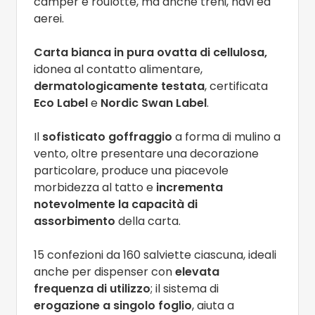
camper e roulotte, ma anche treni, navi ed
aerei.
Carta bianca in pura ovatta di cellulosa,
idonea al contatto alimentare,
dermatologicamente testata
, certificata
Eco Label
e
Nordic Swan Label
.
Il
sofisticato goffraggio
a forma di mulino a
vento, oltre presentare una decorazione
particolare, produce una piacevole
morbidezza al tatto e
incrementa
notevolmente la capacità di
assorbimento
della carta.
15 confezioni da 160 salviette ciascuna, ideali
anche per dispenser con
elevata
frequenza di utilizzo
; il sistema di
erogazione a singolo foglio
, aiuta a