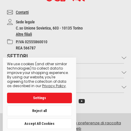
Contatti
Sede legale
C.so Unione Sovietica, 603 - 10135 Torino
Altre filiali
P.IVA 02555860010
REA 566787
SETTORI
We use cookies (and other similar
technologies) to collect data to
INFO
Industria e Artigianato
improve your shopping experience.
By using our website, you're
Settore Medico
agreeing to the collection of data
LINK UTILI
Contatti
as described in our
Privacy Policy
.
Settore Estetico
Cultura dell'Igiene
Ristorazione e Bar
Settings
Archivio preparati pericolosi
Glossario dei pittogrammi
Hospitality
Ministero della Salute
Lavora con noi
Reject all
Produzione Agroalimentare
Istituto Superiore di Sanità
Privacy Policy
Retail e GDO
© 2026 Golmar Italia srl -
Gestisci le preferenze di raccolta
Accept All Cookies
Centro antiveleni Niguarda
dati del sito web
Intranet