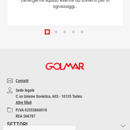
Detergente liquido esente da solventi per lo
sgrassaggi…
Contatti
Sede legale
C.so Unione Sovietica, 603 - 10135 Torino
Altre filiali
P.IVA 02555860010
REA 566787
SETTORI