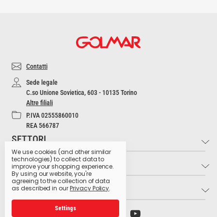
Contatti
Sede legale
C.so Unione Sovietica, 603 - 10135 Torino
Altre filiali
P.IVA 02555860010
REA 566787
SETTORI
We use cookies (and other similar
technologies) to collect data to
INFO
Industria e Artigianato
improve your shopping experience.
By using our website, you're
Settore Medico
agreeing to the collection of data
LINK UTILI
Contatti
as described in our
Privacy Policy
.
Settore Estetico
Cultura dell'Igiene
Ristorazione e Bar
Settings
Archivio preparati pericolosi
Glossario dei pittogrammi