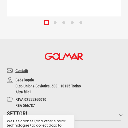
Contatti
Sede legale
C.so Unione Sovietica, 603 - 10135 Torino
Altre filiali
P.IVA 02555860010
REA 566787
SETTORI
We use cookies (and other similar
technologies) to collect data to
INFO
Industria e Artigianato