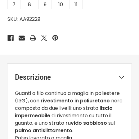
7
8
9
10
11
SKU:
AA92229
Descrizione
Guanti a filo continuo a maglia in poliestere
(13G), con
rivestimento in poliuretano
nero
composto da due livelli: uno strato
liscio
impermeabile
di rivestimento su tutto il
guanto, e uno strato
ruvido sabbioso
sul
palmo antislittamento
.
Polso lavorato a maglia.