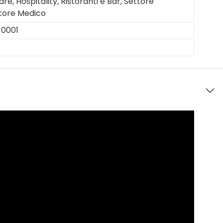
e, Hospitality, Ristoranti e Bar, Settore
ttore Medico
-0001