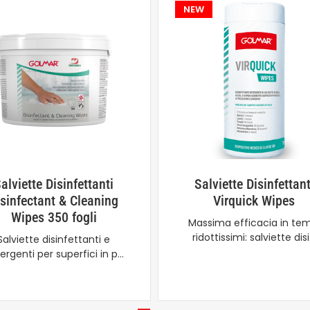
NEW
alviette Disinfettanti
Salviette Disinfettant
isinfectant & Cleaning
Virquick Wipes
Wipes 350 fogli
Massima efficacia in te
ridottissimi: salviette dis
Salviette disinfettanti e
ergenti per superfici in p…