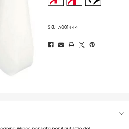
A001444
SKU:
eaning Wipes pensata per il riutilizzo del