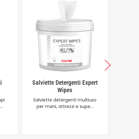
i
Salviette Detergenti Expert
Conten
Wipes
Disin
mpi
Salviette detergenti multiuso
i…
per mani, attrezzi e supe…
Pratico
inox