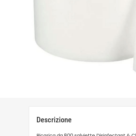
Descrizione
Ricarica da 800 salviette Disinfectant & Cl