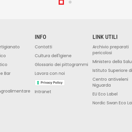
INFO
LINK UTILI
rtigianato
Contatti
Archivio preparati
pericolosi
ico
Cultura dell'Igiene
Ministero della Sal
tico
Glossario dei pittogrammi
Istituto Superiore d
 e Bar
Lavora con noi
Centro antiveleni
Privacy Policy
Niguarda
Agroalimentare
Intranet
EU Eco Label
O
Nordic Swan Eco La