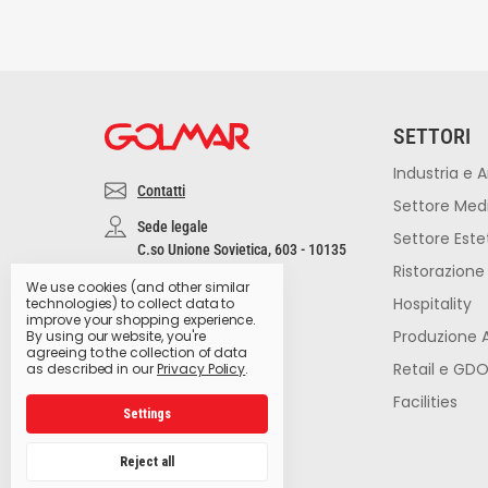
SETTORI
Industria e A
Contatti
Settore Med
Sede legale
Settore Este
C.so Unione Sovietica, 603 - 10135
Ristorazione
Torino
We use cookies (and other similar
Altre filiali
Hospitality
technologies) to collect data to
improve your shopping experience.
P.IVA 02555860010
Produzione 
By using our website, you're
REA 566787
agreeing to the collection of data
Retail e GD
as described in our
Privacy Policy
.
Facilities
Settings
Reject all