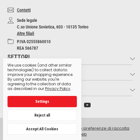
Contatti
Sede legale
C.so Unione Sovietica, 603 - 10135 Torino
Altre filiali
P.IVA 02555860010
REA 566787
SETTORI
We use cookies (and other similar
technologies) to collect data to
INFO
Industria e Artigianato
improve your shopping experience.
By using our website, you're
Settore Medico
agreeing to the collection of data
LINK UTILI
Contatti
as described in our
Privacy Policy
.
Settore Estetico
Cultura dell'Igiene
Ristorazione e Bar
Settings
Archivio preparati pericolosi
Glossario dei pittogrammi
Hospitality
Ministero della Salute
Lavora con noi
Reject all
Produzione Agroalimentare
Istituto Superiore di Sanità
Privacy Policy
Retail e GDO
© 2026 Golmar Italia srl -
Gestisci le preferenze di raccolta
Accept All Cookies
Centro antiveleni Niguarda
dati del sito web
Intranet
Facilities