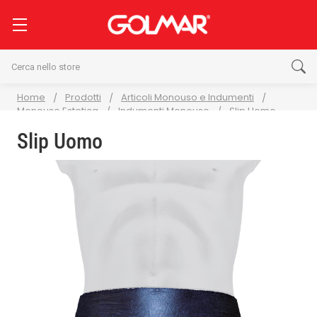
Cerca
Home
Prodotti
Articoli Monouso e Indumenti
Monouso Estetica
Indumenti Monouso
Slip Uomo
Slip Uomo