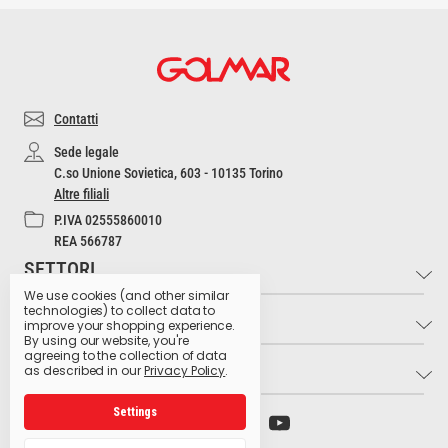
Contatti
Sede legale
C.so Unione Sovietica, 603 - 10135 Torino
Altre filiali
P.IVA 02555860010
REA 566787
SETTORI
We use cookies (and other similar
technologies) to collect data to
INFO
Industria e Artigianato
improve your shopping experience.
By using our website, you're
Settore Medico
agreeing to the collection of data
LINK UTILI
Contatti
as described in our
Privacy Policy
.
Settore Estetico
Cultura dell'Igiene
Ristorazione e Bar
Settings
Archivio preparati pericolosi
Glossario dei pittogrammi
Hospitality
Ministero della Salute