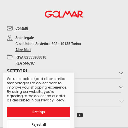
Contatti
Sede legale
C.so Unione Sovietica, 603 - 10135 Torino
Altre filiali
P.IVA 02555860010
REA 566787
SETTORI
We use cookies (and other similar
technologies) to collect data to
INFO
Industria e Artigianato
improve your shopping experience.
By using our website, you're
Settore Medico
agreeing to the collection of data
LINK UTILI
Contatti
as described in our
Privacy Policy
.
Settore Estetico
Cultura dell'Igiene
Ristorazione e Bar
Settings
Archivio preparati pericolosi
Glossario dei pittogrammi
Hospitality
Ministero della Salute
Lavora con noi
Reject all
Produzione Agroalimentare