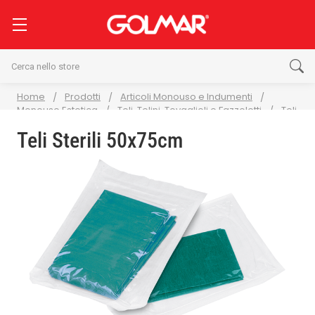
Cerca
Home
Prodotti
Articoli Monouso e Indumenti
Monouso Estetica
Teli, Telini, Tovaglioli e Fazzoletti
Teli
Sterili 50x75cm
Teli Sterili 50x75cm