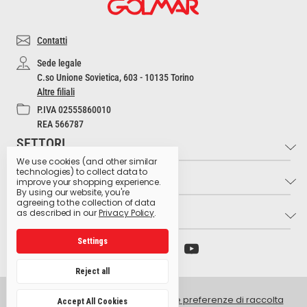
Contatti
Sede legale
C.so Unione Sovietica, 603 - 10135 Torino
Altre filiali
P.IVA 02555860010
REA 566787
SETTORI
We use cookies (and other similar
technologies) to collect data to
INFO
Industria e Artigianato
improve your shopping experience.
By using our website, you're
Settore Medico
agreeing to the collection of data
LINK UTILI
Contatti
as described in our
Privacy Policy
.
Settore Estetico
Cultura dell'Igiene
Ristorazione e Bar
Settings
Archivio preparati pericolosi
Glossario dei pittogrammi
Hospitality
Ministero della Salute
Lavora con noi
Reject all
Produzione Agroalimentare
Istituto Superiore di Sanità
Privacy Policy
Retail e GDO
© 2026 Golmar Italia srl -
Gestisci le preferenze di raccolta
Accept All Cookies
Centro antiveleni Niguarda