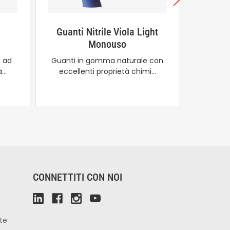
Guanti Nitrile Viola Light
Guanti 
Monouso
M
, ad
Guanti in gomma naturale con
Innova
à…
eccellenti proprietà chimi…
ni
CONNETTITI CON NOI
ute