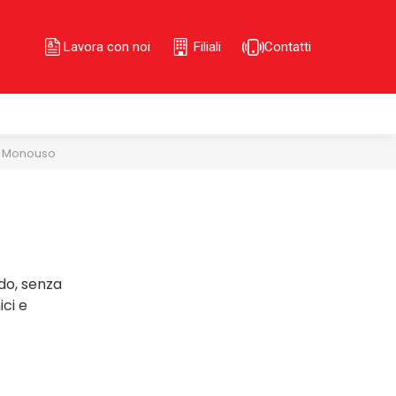
Lavora con noi
Filiali
Contatti
le Monouso
do, senza
ici e