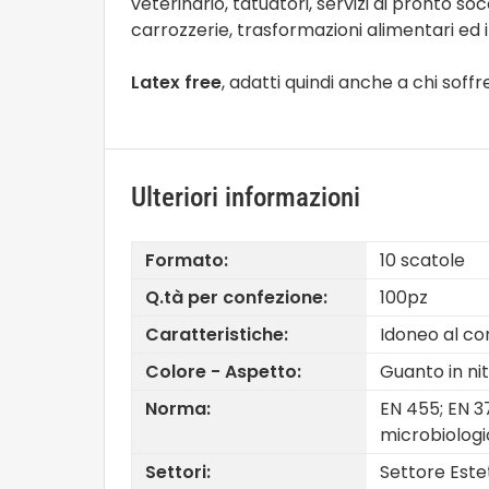
veterinario, tatuatori, servizi di pronto 
carrozzerie, trasformazioni alimentari ed i
Latex free
, adatti quindi anche a chi soffre 
Ulteriori informazioni
Formato:
10 scatole
Q.tà per confezione:
100pz
Caratteristiche:
Idoneo al co
Colore - Aspetto:
Guanto in nit
Norma:
EN 455; EN 3
microbiologic
Settori:
Settore Estet