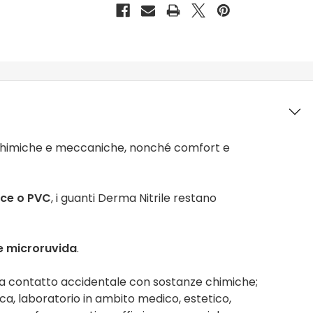
tà chimiche e meccaniche, nonché comfort e
tice o PVC
, i guanti Derma Nitrile restano
ie microruvida
.
 da contatto accidentale con sostanze chimiche;
ica, laboratorio in ambito medico, estetico,