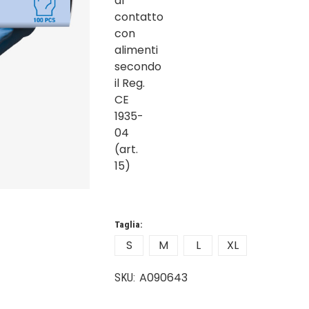
Taglia:
S
M
L
XL
A090643
SKU: