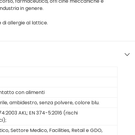
soccorso, farmaceutica, offi cine meccaniche e
ndustria in genere.
di allergie al lattice.
ntatto con alimenti
rile, ambidestro, senza polvere, colore blu.
74:2003 AKL; EN 374-5:2016 (rischi
i);
ico, Settore Medico, Facilities, Retail e GDO,