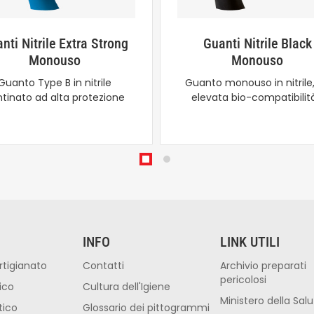
nti Nitrile Extra Strong
Guanti Nitrile Black
Monouso
Monouso
Guanto Type B in nitrile
Guanto monouso in nitrile
tinato ad alta protezione
elevata bio-compatibilit
INFO
LINK UTILI
rtigianato
Contatti
Archivio preparati
pericolosi
ico
Cultura dell'Igiene
Ministero della Sal
tico
Glossario dei pittogrammi