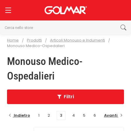
Cerca
Home
Prodotti
Articoli Monouso e Indumenti
Monouso Medico-Ospedalieri
Monouso Medico-
Ospedalieri
Filtri
Indietro
Avanti
1
2
3
4
5
6