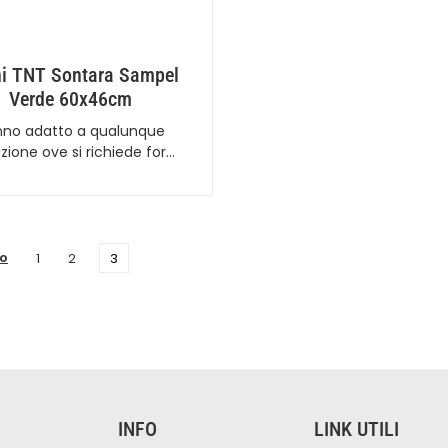
ni TNT Sontara Sampel
Verde 60x46cm
nno adatto a qualunque
azione ove si richiede for…
ro
1
2
3
INFO
LINK UTILI