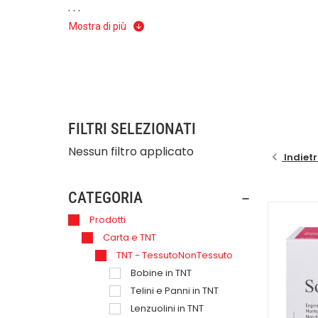
. . .
Idonei al
contatto alimentare
,
resistono ai 
Mostra di più
ad essere anche
compostabili e biodegrada
Annoveriamo tra questi anche i rinomati
Son
FILTRI SELEZIONATI
Nessun filtro applicato
Indiet
CATEGORIA
Prodotti
Carta e TNT
TNT - TessutoNonTessuto
Bobine in TNT
Telini e Panni in TNT
Lenzuolini in TNT