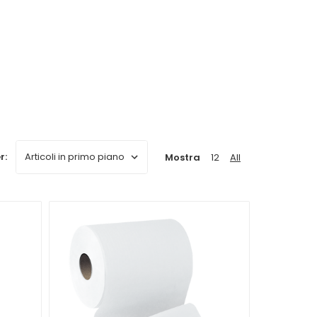
erilizzare in autoclave
; i più recenti arrivano
r:
Mostra
12
All