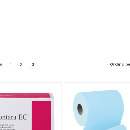
solventi chimici
, si possono lavare, riutilizzare e perfino
st
bili
. I campi di applicazione non hanno limiti.
tara® Sampel®
.
ro
Ordina pe
1
2
3