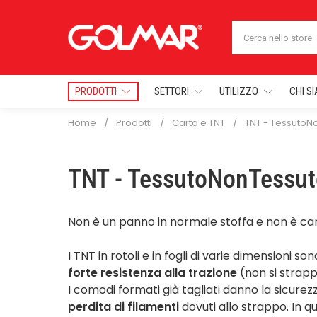
Cerca
PRODOTTI
SETTORI
UTILIZZO
CHI S
Home
Prodotti
Carta e TNT
TNT - TessutoN
TNT - TessutoNonTessut
Non è un panno in normale stoffa e non è ca
I TNT in rotoli e in fogli di varie dimensioni 
forte resistenza alla trazione
(non si strap
I comodi formati già tagliati danno la sicurezz
perdita di filamenti
dovuti allo strappo. In qu