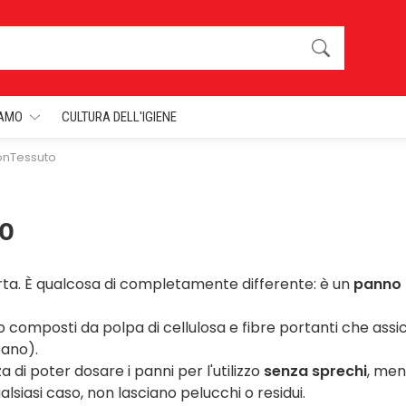
IAMO
CULTURA DELL'IGIENE
onTessuto
o
rta. È qualcosa di completamente differente: è un
panno 
sono composti da polpa di cellulosa e fibre portanti che as
pano).
a di poter dosare i panni per l'utilizzo
senza sprechi
, men
alsiasi caso, non lasciano pelucchi o residui.