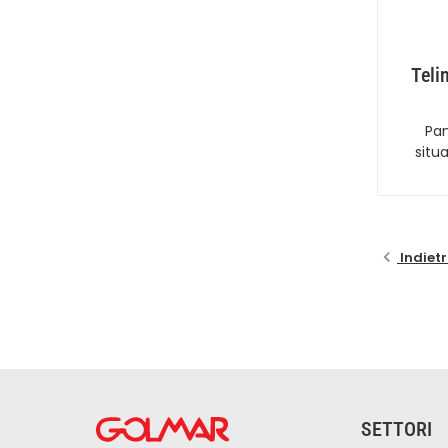
Teli
Pa
situ
Indiet
SETTORI