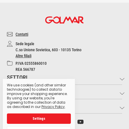
Contatti
Sede legale
C.so Unione Sovietica, 603 - 10135 Torino
Altre filiali
P.IVA 02555860010
REA 566787
SETTORI
We use cookies (and other similar
technologies) to collect data to
INFO
Industria e Artigianato
improve your shopping experience.
By using our website, you're
Settore Medico
agreeing to the collection of data
LINK UTILI
Contatti
as described in our
Privacy Policy
.
Settore Estetico
Cultura dell'Igiene
Ristorazione e Bar
Settings
Archivio preparati pericolosi
Glossario dei pittogrammi
Hospitality
Ministero della Salute